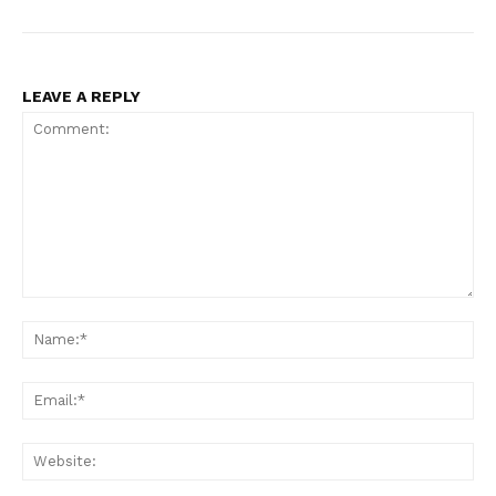
LEAVE A REPLY
Comment:
Na
Ema
Web