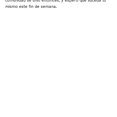
comunidad se unió entonces, y espero que suceda lo
mismo este fin de semana.